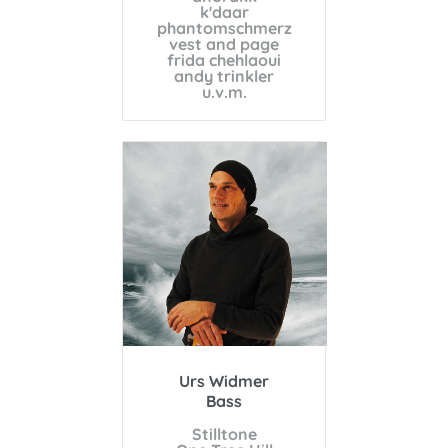
k'daar
phantomschmerz
vest and page
frida chehlaoui
andy trinkler
u.v.m
.
Urs Widmer
Bass
Stilltone