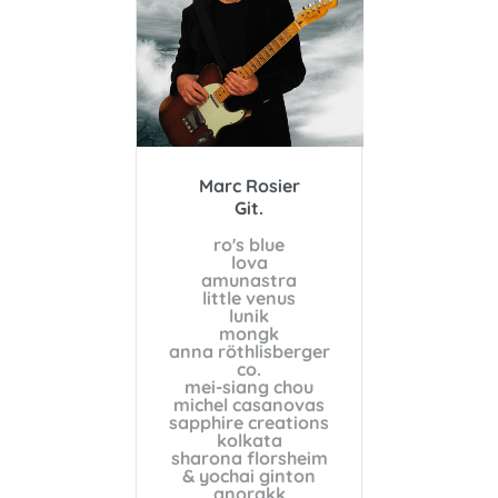
Marc Rosier
Git.
ro's blue
l
ova
amunastra
little venus
lunik
mongk
anna röthlisberger
co.
mei-siang chou
michel casanovas
sapphire creations
kolkata
sharona florsheim
& yochai ginton
anorakk